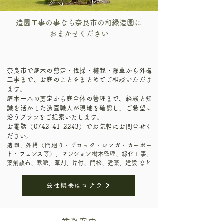
造園工事の事なら奈良市の和緑造園に
おまかせください
奈良市で庭木の剪定・伐採・植栽・除草から外構
工事まで、お庭のことをまとめてご相談いただけ
ます。
庭木一本の剪定から庭全体の管理まで、経験と知
識を活かした造園職人が現地を確認し、ご希望に
沿うプランをご提案いたします。
お電話（0742-41-2243）でお気軽にお問合せく
ださい。
造園、外構（門廻り・ブロック・レンガ・カーポー
ト・フェンス等）、マンション樹木監理、緑化工事、
薬剤散布、寒肥、草刈、片付、門松、建築、建設 など
会社概要はコチラ