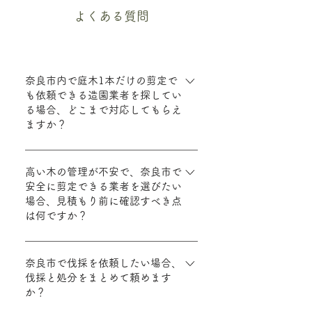
よくある質問
奈良市内で庭木1本だけの剪定で
も依頼できる造園業者を探してい
る場合、どこまで対応してもらえ
ますか？
当社では庭木一本から剪定を承っておりま
す。対象は個人宅のお庭から店舗の敷地内
高い木の管理が不安で、奈良市で
安全に剪定できる業者を選びたい
までで、木の高さや本数により作業方法が
場合、見積もり前に確認すべき点
変わります。 まずはお困りの内容（木の
は何ですか？
種類・高さ・場所）をお聞きし、現地で状
況を確認してから作業範囲と手順をご案内
高木の剪定は安全対策と作業経験が重要で
します。 剪定後の片付けまでまとめて行
す。当社では現地確認のうえ、作業に必要
奈良市で伐採を依頼したい場合、
いますので、手入れが難しい方も安心して
伐採と処分をまとめて頼めます
な道具・人数・安全確保の方法を説明し、
ご相談ください。
か？
周囲（電線・隣地・建物）への影響も含め
て進め方をお伝えします。 追加作業が出