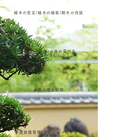
植木の剪定/植木の植栽/樹木の伐採
お庭のお掃除/お庭の草刈り
草引き・草むしり
お庭の害虫駆除
戸建庭園管理/マンション樹木管理
年間管理