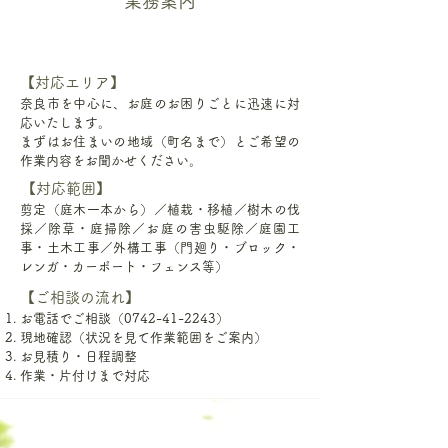
​業務案内
【対応エリア】
奈良市を中心に、お庭のお困りごとに迅速に対
応いたします。
まずはお住まいの地域（町名まで）とご希望の
作業内容をお聞かせください。
【対応範囲】
剪定（庭木一本から）／植栽・移植／樹木の伐
採／除草・庭掃除／お庭の害虫駆除／庭園工
事・土木工事／外構工事（門廻り・ブロック・
レンガ・カーポート・フェンス等）
【ご相談の流れ】
お電話でご相談（0742-41-2243）
現地確認（状況を見て作業範囲をご案内）
お見積り・日程調整
作業・片付けまで対応