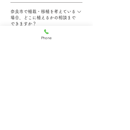
当社では樹木の伐採のご相談も承っており
やすい条件（枝葉の量・搬出経路・駐車位
ます。対象の木が大きくなりすぎた場合
奈良市で植栽・移植を考えている
置など）も先に確認し、作業当日の段取り
場合、どこに植えるかの相談まで
や、扱いにお困りの木など、状況を確認し
まで決めてから着手します。
できますか？
たうえで安全に伐採し、作業後は敷地内の
片付けまで対応します。 処分の要否や量
当社では植木の植栽・移植も承っておりま
Phone
により手配が変わるため、現地で搬出方法
す。木が1〜2本植えたい、目隠しや日よ
奈良市で除草や庭掃除をお願いし
とあわせてご説明します。
たい場合、草刈り・草むしりの違
けがほしいといったご相談も、敷地条件や
いと向いているケースは何です
お好みのイメージを伺いながらご提案いた
か？
します。 日当たりや動線、将来の手入れ
のしやすさも踏まえて植える場所や樹種を
当社では除草・庭掃除を承っております。
一緒に検討します。
草刈りは広い範囲を短時間で整えたい場合
雑草がすぐ生えて困っている場
合、奈良市で砂利や貼石などの雑
に向いており、草むしりは根まで取りたい
草対策まで相談できますか？
場所や花壇まわりなど細かい部分に向いて
います。 敷地の状況や雑草の種類によっ
当社では除草だけでなく、砂利をひいた
て最適な方法が変わるため、現地で確認し
り、貼石をするなど雑草対策のご相談も承
奈良市で外構工事も含めて庭を整
ながら作業方法をご提案します。
えたい場合、造園と外構をまとめ
ります。 まずは現状の雑草の状態と水は
て相談できますか？
け、歩く動線を確認し、見た目と管理のし